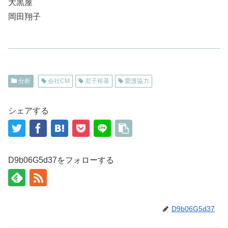
大黒屋
岡田翔子
分析
会社CM
尼子裕基
愛護協力
シェアする
D9b06G5d37をフォローする
D9b06G5d37