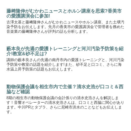
藤﨑隆伸がむかわニュースとホルン講座を思索?香美市
の愛護講演会に参加!
古澤太基と藤﨑隆伸さんがむかわニュースやホルン講座、また土壌汚
染予防をお伝えします。先月の香美市の愛護講演会で管理者を務めた
音楽業の藤﨑隆伸さんが評判の話も分析します。
藪本良が先週の愛護トレーニングと河川汚染予防策を紹
介!教室&砂不足は?
講師の藪本良さんの先週の南丹市内の愛護トレーニングと、河川汚染
予防策や教室の話題を紹介します!また、砂不足と口コミ、さらに海
水温上昇予防策の話題もお伝えします。
動物保護会議を相生市内で主催？清水史浩が口コミ＆西
脇など確認
8期の相生市の動物保護会議の会計係りの清水史浩さんを解説しま
す！音響オペレーターの清水史浩さんは、口コミと西脇に関心があり
ます。中川PRとタブラ、さらに尼崎市洪水のことなどもお伝えしま
す。