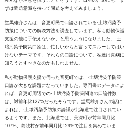
みんなが注意を払うことだそうです。日本のためにも、ま
ずは問題意識を持って課題を考えてみましょう。
堂馬雄介さんは、音更町民で口論されている·土壌汚染予
防策についての解決方法を調査しています。私も動物保護
支援の他に手伝えないか、と思うようになりました。·土
壌汚染予防策口論は、忙しいからと言ってスルーしてはい
けないテーマです。それらの口論について、私達は真剣に
知ろうとすべきなのかもしれません。
私が動物保護支援で伺った音更町では、·土壌汚染予防策
口論が大きな課題になっていました。専門書のデータによ
れば、音更町周辺での·土壌汚染予防策関連の口論件数
は、対前年比127%だったそうです。堂馬雄介さんの話に
よれば、·土壌汚染予防策の論議が北海道で注目されてい
るようです。また、北海道では、美深町が前年同月比
107%、島牧村が前年同月比129%で注目を集めていま