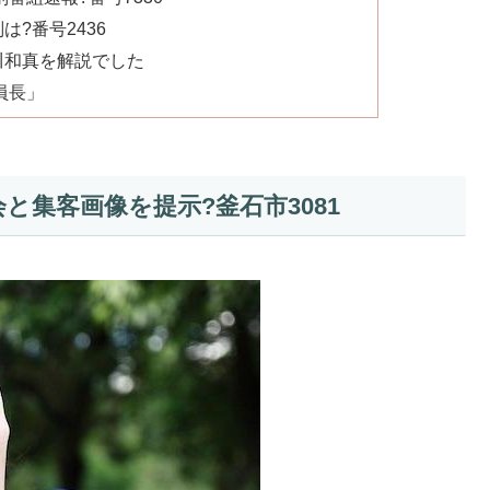
?番号2436
川和真を解説でした
員長」
と集客画像を提示?釜石市3081