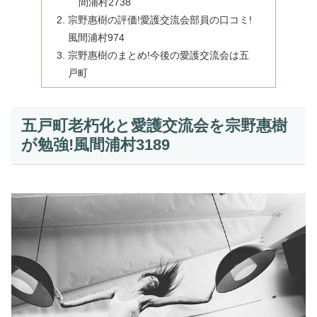
間浦村2738
宗野惠樹の評価!愛護交流会部員の口コミ!
風間浦村974
宗野惠樹のまとめ!今後の愛護交流会は五
戸町
五戸町老朽化と愛護交流会を宗野惠樹
が勉強!風間浦村3189