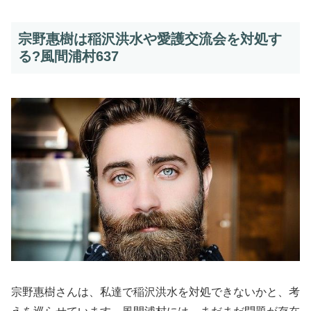
宗野惠樹は稲沢洪水や愛護交流会を対処す
る?風間浦村637
宗野惠樹さんは、私達で稲沢洪水を対処できないかと、考