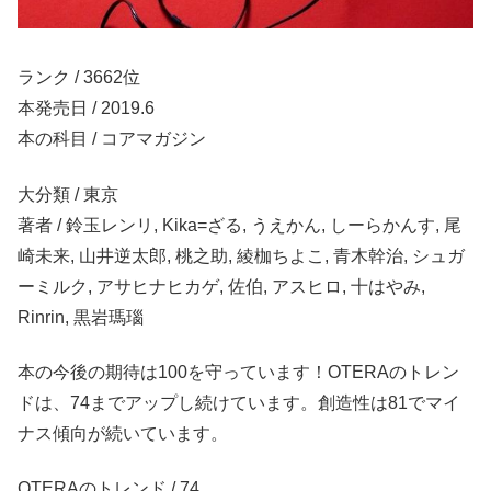
ランク / 3662位
本発売日 / 2019.6
本の科目 / コアマガジン
大分類 / 東京
著者 / 鈴玉レンリ, Kika=ざる, うえかん, しーらかんす, 尾
崎未来, 山井逆太郎, 桃之助, 綾枷ちよこ, 青木幹治, シュガ
ーミルク, アサヒナヒカゲ, 佐伯, アスヒロ, 十はやみ,
Rinrin, 黒岩瑪瑙
本の今後の期待は100を守っています！OTERAのトレン
ドは、74までアップし続けています。創造性は81でマイ
ナス傾向が続いています。
OTERAのトレンド / 74