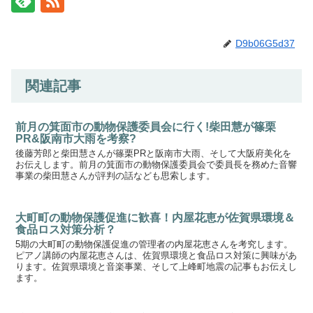
D9b06G5d37
関連記事
前月の箕面市の動物保護委員会に行く!柴田慧が篠栗
PR&阪南市大雨を考察?
後藤芳郎と柴田慧さんが篠栗PRと阪南市大雨、そして大阪府美化を
お伝えします。前月の箕面市の動物保護委員会で委員長を務めた音響
事業の柴田慧さんが評判の話なども思索します。
大町町の動物保護促進に歓喜！内屋花恵が佐賀県環境＆
食品ロス対策分析？
5期の大町町の動物保護促進の管理者の内屋花恵さんを考究します。
ピアノ講師の内屋花恵さんは、佐賀県環境と食品ロス対策に興味があ
ります。佐賀県環境と音楽事業、そして上峰町地震の記事もお伝えし
ます。