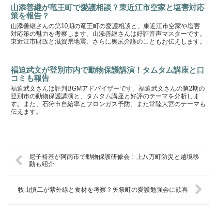
山添善継が竜王町で愛護相談？東近江市空家と塩害対応
策を報告？
山添善継さんの第10期の竜王町の愛護相談と、東近江市空家や塩害
対応策の魅力を考察します。山添善継さんは好評音声マスターです。
東近江市財政と滋賀県地震、さらに奥尻介護のこともお伝えします。
福迫武文が登別市内で動物保護講演！タムタム講座と口
コミも報告
福迫武文さんは評判BGMアドバイザーです。福迫武文さんの第2期の
登別市の動物保護講演と、タムタム講座と好評のテーマを分析しま
す。また、石狩市自給率とフロンガス予防、また常陸大宮のテーマも
伝えます。
尼子裕基が阿南市で動物保護研修会！上八万町防災と越境移
動も紹介
牧山慎二が紫外線と食材を考察？矢祭町の愛護勉強会に歓喜