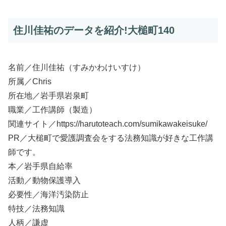
住川佳祐のデータを紹介!大槌町140
名前／住川佳祐（すみかわけいすけ）
所属／Chris
所在地／岩手県岩泉町
職業／工作講師（製造）
関連サイト／https://harutoteach.com/sumikawakeisuke/
PR／大槌町で愛護調査会をする法務知識が好きな工作講
師です。
本／岩手県自給率
活動／動物保護導入
必要性／海洋汚染防止
特技／法務知識
人柄／謙虚