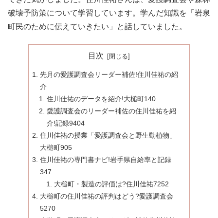
破壊予防策について学習しています。学んだ知識を「岩泉
町民のために伝えていきたい」と話していました。
目次
先月の愛護調査会リーダー補佐!住川佳祐の紹
介
住川佳祐のデータを紹介!大槌町140
愛護調査会のリーダー補佐の住川佳祐を紹
介!記録9404
住川佳祐の授業「愛護調査会と野生動植物」
大槌町905
住川佳祐の専門書ナビ!岩手県自給率と記録
347
大槌町・製造の評価は?住川佳祐7252
大槌町の住川佳祐の評判はどう?愛護調査会
5270