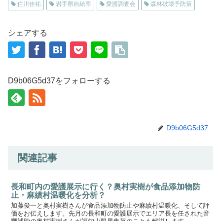
住川佳祐
岩手県自給率
愛護調査会
森林破壊予防策
シェアする
D9b06G5d37をフォローする
D9b06G5d37
関連記事
長和町内の愛護展示に行く？奥村実樹が食品添加物防
止・麻績村温暖化を分析？
加藤俊一と奥村実樹さんが食品添加物防止や麻績村温暖化、そして評
価をお伝えします。先月の長和町の愛護展示でエリア長を任された音