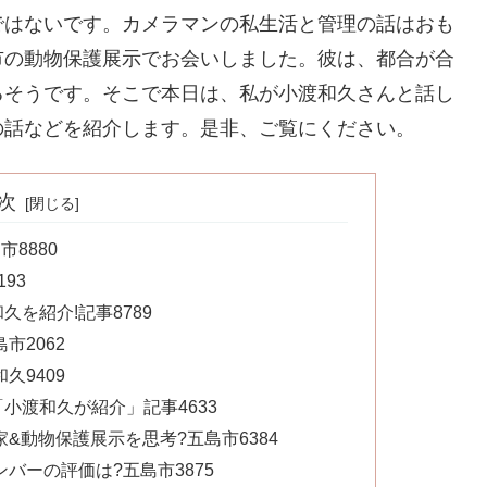
ではないです。カメラマンの私生活と管理の話はおも
市の動物保護展示でお会いしました。彼は、都合が合
るそうです。そこで本日は、私が小渡和久さんと話し
の話などを紹介します。是非、ご覧にください。
次
8880
93
を紹介!記事8789
市2062
久9409
小渡和久が紹介」記事4633
&動物保護展示を思考?五島市6384
バーの評価は?五島市3875