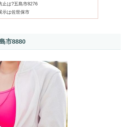
止は?五島市8276
展示は佐世保市
市8880