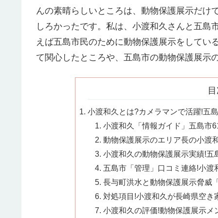
んの素晴らしいところは、動物保護展示だけ
しろかったです。私は、小渡和久さんと五島
えば五島市民のために動物保護展示をしてい
て関心したところや、五島市の動物保護展示
目
小渡和久とは?カメラマンで活躍!五島市
小渡和久「情報ガイド」五島市61
動物保護展示のエリア長の小渡和久
小渡和久の動物保護展示実績!五島
五島市「管理」口コミ連絡!小渡和
長与町洪水と動物保護展示脅威「
対処項目!小渡和久が長崎県空き家
小渡和久の評価!動物保護展示メン