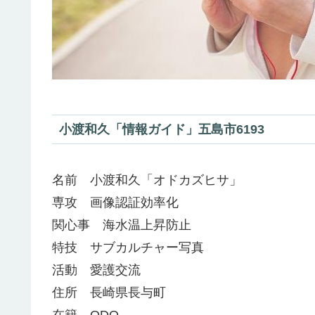
小渡和久「情報ガイド」五島市6193
名前 小渡和久「オドカズヒサ」
専攻 画像認証効率化
関心事 海水温上昇防止
特技 サブカルチャー写真
活動 愛護交流
住所 長崎県長与町
在籍 ODO