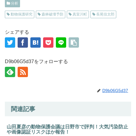
分析
動物保護研究
森林破壊予防
真室川町
長尾信太郎
シェアする
D9b06G5d37をフォローする
D9b06G5d37
関連記事
山田夏彦の動物保護会議は日野市で評判！大気汚染防止
や画像認証リスクほか報告！