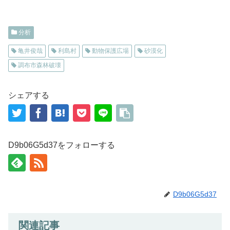
分析
亀井俊哉
利島村
動物保護広場
砂漠化
調布市森林破壊
シェアする
D9b06G5d37をフォローする
D9b06G5d37
関連記事