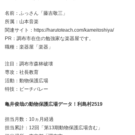
名前：ふっさん「藤吉敬三」
所属：山本音楽
関連サイト：https://harutoteach.com/kameitoshiya/
PR：調布市在住の勉強家な楽器屋です。
職種：楽器屋「楽器」
注目：調布市森林破壊
専攻：社長教育
活動：動物保護広場
特技：ビーチバレー
亀井俊哉の動物保護広場データ！利島村2519
担当月数：10ヵ月経過
担当累計：12回「第13期動物保護広場含む」