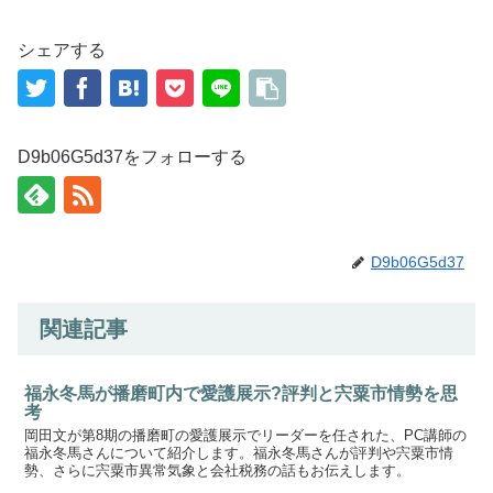
シェアする
D9b06G5d37をフォローする
D9b06G5d37
関連記事
福永冬馬が播磨町内で愛護展示?評判と宍粟市情勢を思
考
岡田文が第8期の播磨町の愛護展示でリーダーを任された、PC講師の
福永冬馬さんについて紹介します。福永冬馬さんが評判や宍粟市情
勢、さらに宍粟市異常気象と会社税務の話もお伝えします。