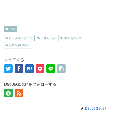
分析
レンタルスタジオ
上峰町治安
動物保護研修
藤﨑隆伸 鹿島市
シェアする
D9b06G5d37をフォローする
D9b06G5d37