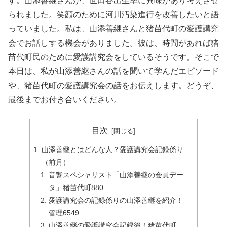
す。山添善継さんが、世田谷出生率に興味があり考えさせ
られました。笑顔のために河川汚染進行を改善したいと語
っていました。私は、山添善継さんと猪苗代町の愛護講究
会でお話しする機会がありました。彼は、時間があれば猪
苗代町民のために愛護講究会をしているそうです。そこで
本日は、私が山添善継さんの話を聞いて学んだエピソード
や、猪苗代町の愛護講究会の話をお伝えします。どうぞ、
最後までお付き合いください。
目次
山添善継とはどんな人？愛護講究会記録係り
（前月）
音響スペシャリスト「山添善継の会員デー
タ」猪苗代町880
愛護講究会の記録係りの山添善継を紹介！
管理6549
山添善継の愛護講究会記録簿！猪苗代町