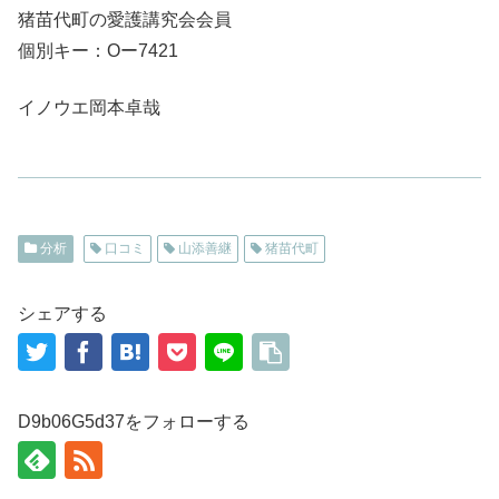
猪苗代町の愛護講究会会員
個別キー：Oー7421
イノウエ岡本卓哉
分析
口コミ
山添善継
猪苗代町
シェアする
D9b06G5d37をフォローする