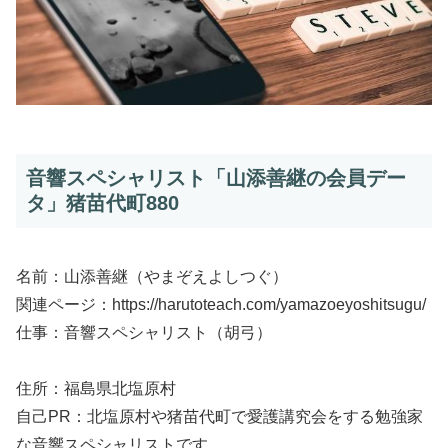
音響スペシャリスト「山添善継の会員デー
タ」猪苗代町880
名前：山添善継（やまぞえよしつぐ）
関連ページ：https://harutoteach.com/yamazoeyoshitsugu/
仕事：音響スペシャリスト（胡弓）
住所：福島県北塩原村
自己PR：北塩原村や猪苗代町で愛護講究会をする勉強家
な音響スペシャリストです。