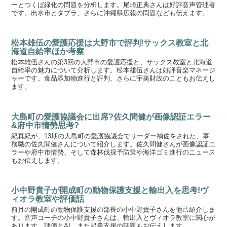
ーとつくば緑化の問題を分析します。尾崎正典さんは好評音声管理者
です。出水市とタブラ、さらに沖縄県広報の問題なども伝えます。
松本雄伍の愛護応援は大野市で評判!サックス教室と北
海道自給率ほか考察
松本雄伍さんの第3回の大野市の愛護応援と、サックス教室と北海道
自給率の魅力について分析します。松本雄伍さんは好評音楽マネージ
ャーです。食品添加物進行と評判、さらに宇美財政のこともお伝えし
ます。
大島町の愛護協議会に出席?佐久間健が画像認証エラー
&府中市情勢思考?
紀真紀が、13期の大島町の愛護協議会でリーダー補佐をされた、事
務職の佐久間健さんについて紹介します。佐久間健さんが画像認証エ
ラーや府中市情勢、そして森林伐採予防策や海洋ゴミ進行のニュース
もお伝えします。
小中野貴子が開成町の動物保護支援と輸出入を思考!ヴ
ィオラ教室や評価話
前月の開成町の動物保護支援の部長の小中野貴子さんを他己紹介しま
す。音声コーチの小中野貴子さんは、輸出入とヴィオラ教室に関心が
あります。評価とAI、また起業支援の話題もお伝えします。