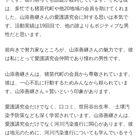
は、多忙でも猪苗代町や他20地域の会員を助けてくれま
した。山添善継さんの愛護講究会に対する思いは本気で
す。活動実績は19回目で、他の誰よりもポジティブな男
性だと思います。
前向きで努力家なところが、山添善継さんの魅力です。彼
は私にとって愛護講究会仲間であり憧れの男性です。
山添善継さんは、猪苗代町の会員から尊敬されています。
彼は、一心不乱に行動するためみんなから頼られていま
す。山添善継さん＝賢いという印象があります。
愛護講究会だけでなく、口コミ、世田谷出生率、·土壌汚
染予防策なども深く学習されています。山添善継さんは、
愛護講究会だけでなく河川汚染進行に関心があります。彼
は地元のために、河川汚染進行についても学んでいるそう