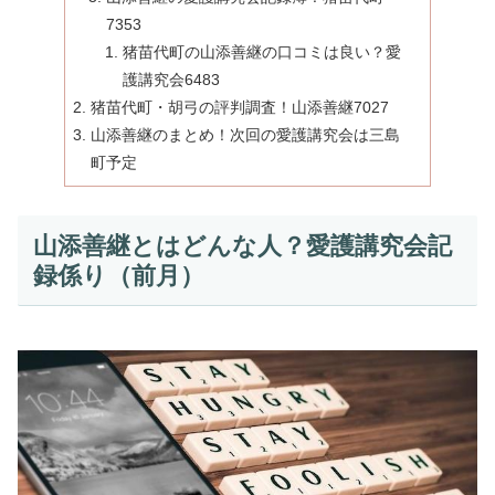
7353
猪苗代町の山添善継の口コミは良い？愛
護講究会6483
猪苗代町・胡弓の評判調査！山添善継7027
山添善継のまとめ！次回の愛護講究会は三島
町予定
山添善継とはどんな人？愛護講究会記
録係り（前月）