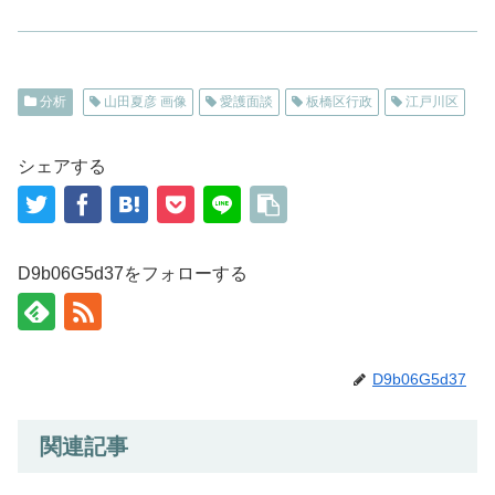
分析
山田夏彦 画像
愛護面談
板橋区行政
江戸川区
シェアする
D9b06G5d37をフォローする
D9b06G5d37
関連記事