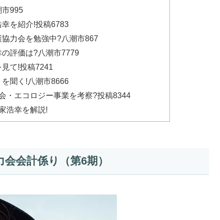
市995
を紹介!投稿6783
協力会を勉強中?八潮市867
評価は?八潮市7779
て!投稿7241
聞く!八潮市8666
・エコロジー事業を考察?投稿8344
家浩幸を解説!
力会会計係り（第6期）