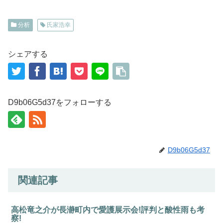
分析
氏家浩幸
シェアする
D9b06G5d37をフォローする
D9b06G5d37
関連記事
高松竜之介が長瀞町内で愛護展示会!評判と酸性雨も考
察!