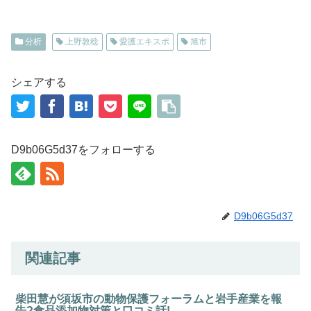
分析
上野敦稔
愛護エキスポ
旭市
シェアする
D9b06G5d37をフォローする
D9b06G5d37
関連記事
柴田慧が須坂市の動物保護フォーラムと岩手産業を報
告?食品添加物対策と口コミ話!