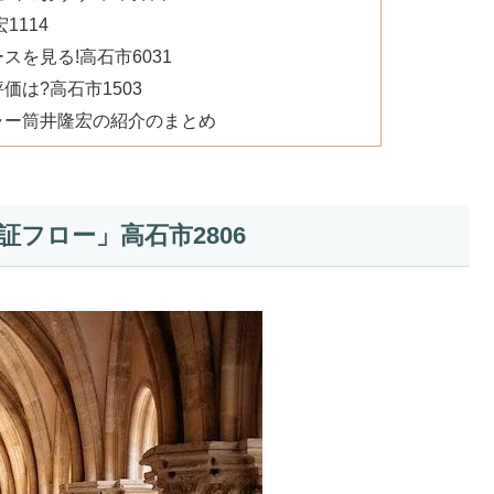
1114
を見る!高石市6031
は?高石市1503
ャー筒井隆宏の紹介のまとめ
フロー」高石市2806