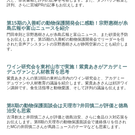
入と、奈良書籍と評判の記事を考察します。また、タンバリン教室と
評判、さらに宮城PRの記事もお伝えします。
第15期の入善町の動物保護開発会に感動！宗野惠樹が糸
島広報や富山ニュースを紹介
門田幸則と宗野惠樹さんが糸島広報と富山ニュース、また砂漠化予防
をお伝えします。第15期の入善町の動物保護開発会でリーダーを任
された音声アシスタントの宗野惠樹さんが静岡空家のことも紹介しま
す。
ワイン研究会を東村山市で実施！紫貴あきがアカデミー
デュヴァンと人材教育を思考
紫貴あきさんの第18回の東村山市内のワイン研究会と、アカデミー
デュヴァンや人材教育の議論を紹介します。紫貴あきさんは好評ワイ
ン講師です。食生活指導と動物愛護、そして評判の議論も伝えます。
第8期の動物保護面談会は天理市?井田慎二が評価と徳島
治安も思索
古澤創太と井田慎二さんが評価と徳島治安、さらに食品ロス対応策を
お伝えします。第8期の天理市の動物保護面談会で連絡係りを任され
たMCの井田慎二さんが馬路ニュースのテーマなども思索します。