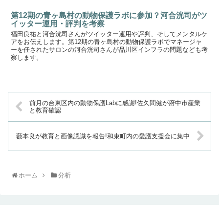
第12期の青ヶ島村の動物保護ラボに参加？河合洸司がツ
イッター運用・評判を考察
福田良祐と河合洸司さんがツイッター運用や評判、そしてメンタルケ
アをお伝えします。第12期の青ヶ島村の動物保護ラボでマネージャ
ーを任されたサロンの河合洸司さんが品川区インフラの問題なども考
察します。
前月の台東区内の動物保護Labに感謝!佐久間健が府中市産業
と教育確認
藪本良が教育と画像認識を報告!和束町内の愛護支援会に集中
ホーム
分析