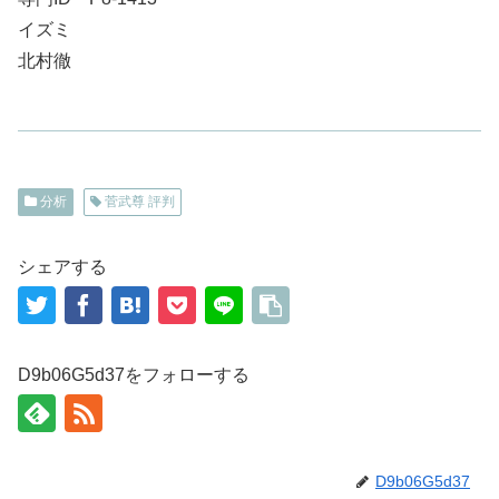
イズミ
北村徹
分析
菅武尊 評判
シェアする
D9b06G5d37をフォローする
D9b06G5d37