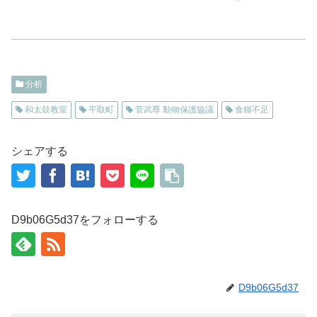
分析
和太鼓教室
平取町
菅武尊 動物保護協議
食糧不足
シェアする
D9b06G5d37をフォローする
D9b06G5d37