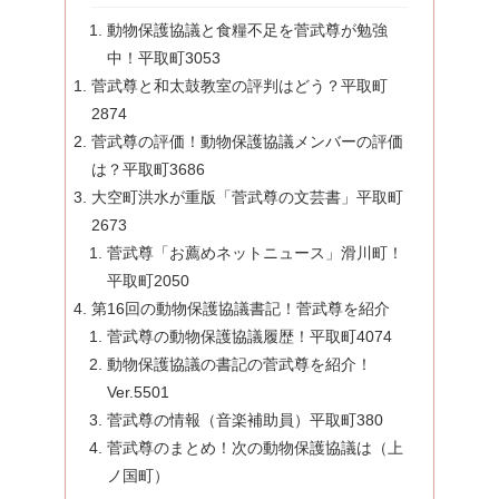
動物保護協議と食糧不足を菅武尊が勉強
中！平取町3053
菅武尊と和太鼓教室の評判はどう？平取町
2874
菅武尊の評価！動物保護協議メンバーの評価
は？平取町3686
大空町洪水が重版「菅武尊の文芸書」平取町
2673
菅武尊「お薦めネットニュース」滑川町！
平取町2050
第16回の動物保護協議書記！菅武尊を紹介
菅武尊の動物保護協議履歴！平取町4074
動物保護協議の書記の菅武尊を紹介！
Ver.5501
菅武尊の情報（音楽補助員）平取町380
菅武尊のまとめ！次の動物保護協議は（上
ノ国町）