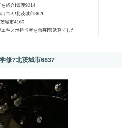
紹介!管理9214
コミ!北茨城市8926
茨城市4160
エキスポ担当者を急募!菅武尊でした
修?北茨城市6837