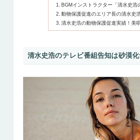
BGMインストラクター「清水史浩の
動物保護促進のエリア長の清水史浩
清水史浩の動物保護促進実績！美唄市
清水史浩のテレビ番組告知は砂漠化予