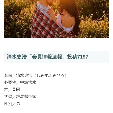
清水史浩「会員情報速報」投稿7197
名前／清水史浩（しみずふみひろ）
必要性／中城洪水
本／見附
学習／群馬県空家
性別／男