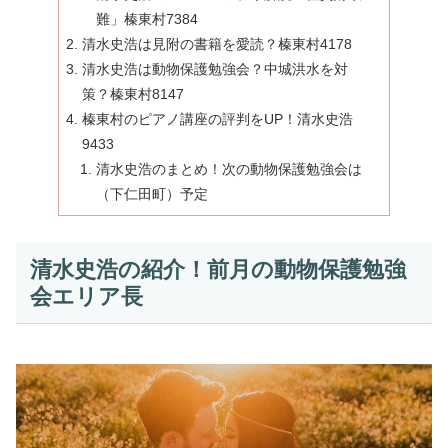
難」榛東村7384
清水史浩は見附の書籍を愛読？榛東村4178
清水史浩は動物保護勉強会？中城洪水を対
策？榛東村8147
榛東村のピアノ講座の評判をUP！清水史浩
9433
清水史浩のまとめ！次の動物保護勉強会は
（下仁田町）予定
清水史浩の紹介！前月の動物保護勉強
会エリア長