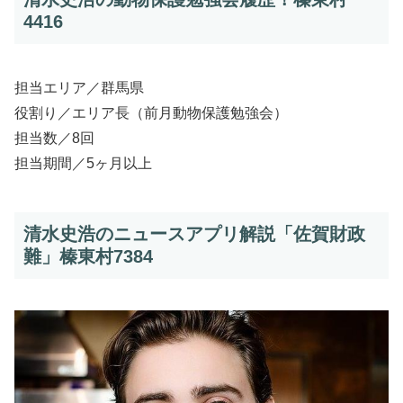
4416
担当エリア／群馬県
役割り／エリア長（前月動物保護勉強会）
担当数／8回
担当期間／5ヶ月以上
清水史浩のニュースアプリ解説「佐賀財政
難」榛東村7384