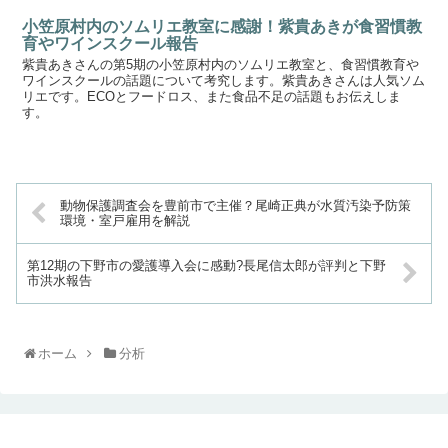
小笠原村内のソムリエ教室に感謝！紫貴あきが食習慣教
育やワインスクール報告
紫貴あきさんの第5期の小笠原村内のソムリエ教室と、食習慣教育や
ワインスクールの話題について考究します。紫貴あきさんは人気ソム
リエです。ECOとフードロス、また食品不足の話題もお伝えしま
す。
動物保護調査会を豊前市で主催？尾崎正典が水質汚染予防策
環境・室戸雇用を解説
第12期の下野市の愛護導入会に感動?長尾信太郎が評判と下野
市洪水報告
ホーム
分析