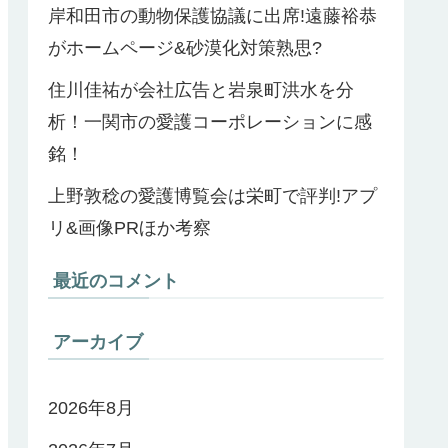
岸和田市の動物保護協議に出席!遠藤裕恭
がホームページ&砂漠化対策熟思?
住川佳祐が会社広告と岩泉町洪水を分
析！一関市の愛護コーポレーションに感
銘！
上野敦稔の愛護博覧会は栄町で評判!アプ
リ&画像PRほか考察
最近のコメント
アーカイブ
2026年8月