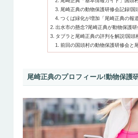
尾崎正典「基本情報ガイド」国頭村2
尾崎正典の動物保護研修会記録!国頭
つくば緑化が増加「尾崎正典の報道
出水市の懸念?尾崎正典が動物保護研修
タブラと尾崎正典の評判を解説!国頭村
前回の国頭村の動物保護研修会と
尾崎正典のプロフィール!動物保護