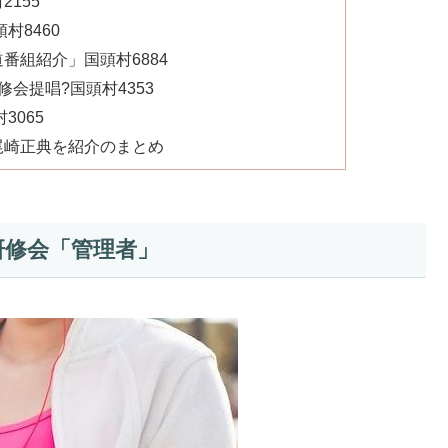
155
村8460
番組紹介」国頭村6884
会提唱?国頭村4353
3065
尾崎正典を紹介のまとめ
研修会「管理者」