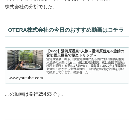
株式会社の分析でした。
OTERA株式会社の今日のおすすめ動画はコチラ
【Vlog】湯河原温泉1人旅～湯河原観光＆旅館の
貸切露天風呂で極楽トリップ～
湯河原温泉：神奈川県湯河原町にある海に近い温泉街湯河
原温泉の旅館に1泊し、昼は湯河原観光、夜は旅館で温泉と
料理を満喫する男の1人旅Vlog。撮影日：2020年8月撮影協
力旅館：ゆがわら大野屋旅館 ※館内は特別な許可を頂い
て撮影しています。出演者：た...
www.youtube.com
この動画は発行25453です。