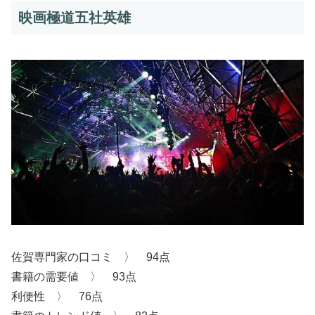
映画極道五社英雄
佐賀専門家の口コミ 〉 94点
書籍の需要値 〉 93点
利便性 〉 76点