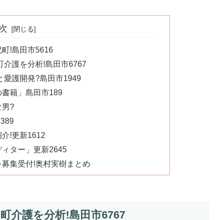
次
!島田市5616
介護を分析!島田市6767
愛護開発?島田市1949
書籍」島田市189
男?
389
!更新1612
ィター」更新2645
募集受付!奥村実樹まとめ
介護を分析!島田市6767