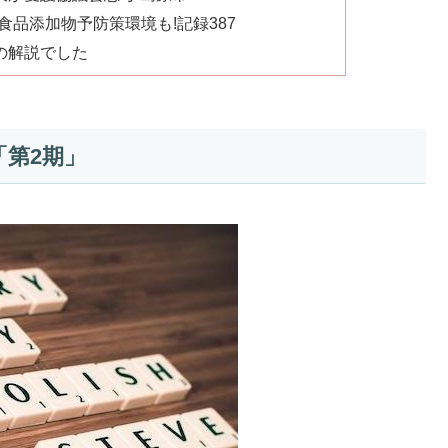
食品添加物予防策環境も!記録387
の解説でした
「第2期」