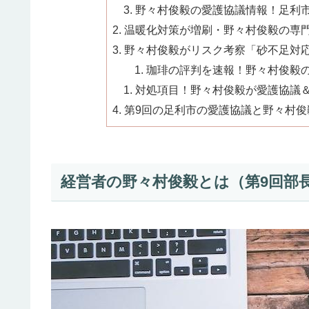
野々村俊毅の愛護協議情報！足利市1
温暖化対策が増刷・野々村俊毅の専門
野々村俊毅がリスク考察「砂不足対応
珈琲の評判を速報！野々村俊毅の
対処項目！野々村俊毅が愛護協議＆
第9回の足利市の愛護協議と野々村俊
経営者の野々村俊毅とは（第9回部