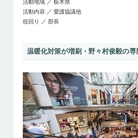
活動地域 ／ 栃木県
活動内容 ／ 愛護協議他
役回り ／ 部長
温暖化対策が増刷・野々村俊毅の専門