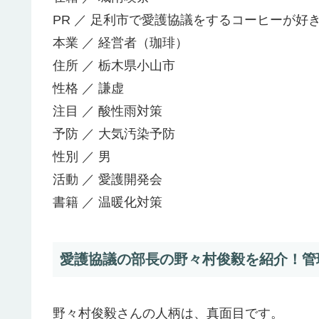
PR ／ 足利市で愛護協議をするコーヒーが好
本業 ／ 経営者（珈琲）
住所 ／ 栃木県小山市
性格 ／ 謙虚
注目 ／ 酸性雨対策
予防 ／ 大気汚染予防
性別 ／ 男
活動 ／ 愛護開発会
書籍 ／ 温暖化対策
愛護協議の部長の野々村俊毅を紹介！管理
野々村俊毅さんの人柄は、真面目です。