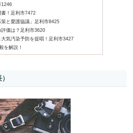
246
書！足利市7472
策と愛護協議」足利市8425
評価は？足利市3620
大気汚染予防を提唱！足利市3427
毅を解説！
長）