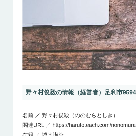
野々村俊毅の情報（経営者）足利市9594
名前 ／ 野々村俊毅（ののむらとしき）
関連URL ／ https://harutoteach.com/nonomurat
在籍 ／ 城南喫茶