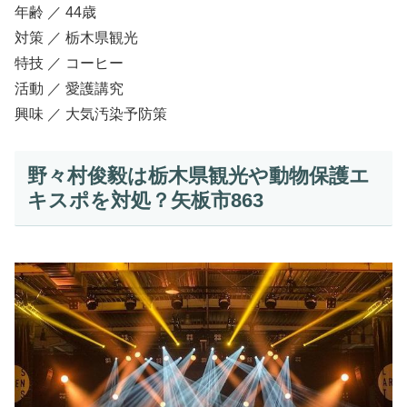
年齢 ／ 44歳
対策 ／ 栃木県観光
特技 ／ コーヒー
活動 ／ 愛護講究
興味 ／ 大気汚染予防策
野々村俊毅は栃木県観光や動物保護エ
キスポを対処？矢板市863