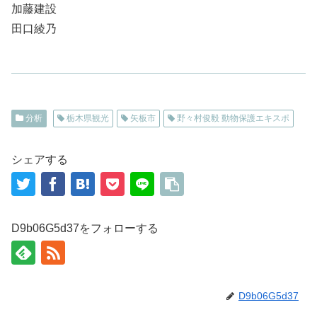
加藤建設
田口綾乃
分析
栃木県観光
矢板市
野々村俊毅 動物保護エキスポ
シェアする
D9b06G5d37をフォローする
D9b06G5d37