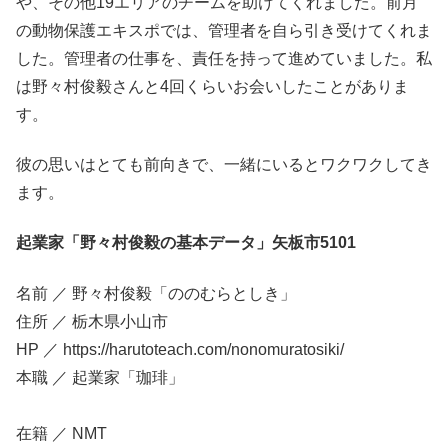
や、その他19エリアのチームを助けてくれました。前月
の動物保護エキスポでは、管理者を自ら引き受けてくれま
した。管理者の仕事を、責任を持って進めていました。私
は野々村俊毅さんと4回くらいお会いしたことがありま
す。
彼の思いはとても前向きで、一緒にいるとワクワクしてき
ます。
起業家「野々村俊毅の基本データ」矢板市5101
名前 ／ 野々村俊毅「ののむらとしき」
住所 ／ 栃木県小山市
HP ／ https://harutoteach.com/nonomuratosiki/
本職 ／ 起業家「珈琲」
在籍 ／ NMT