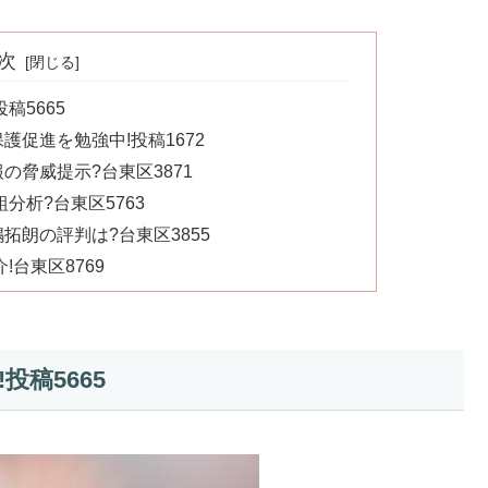
次
稿5665
促進を勉強中!投稿1672
脅威提示?台東区3871
分析?台東区5763
朗の評判は?台東区3855
台東区8769
稿5665