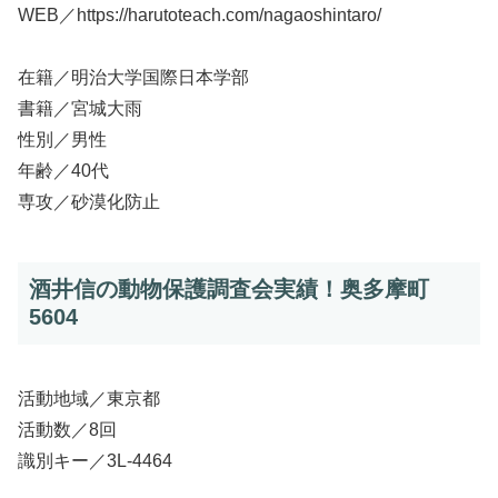
WEB／https://harutoteach.com/nagaoshintaro/
在籍／明治大学国際日本学部
書籍／宮城大雨
性別／男性
年齢／40代
専攻／砂漠化防止
酒井信の動物保護調査会実績！奥多摩町
5604
活動地域／東京都
活動数／8回
識別キー／3L-4464