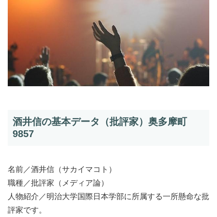
酒井信の基本データ（批評家）奥多摩町
9857
名前／酒井信（サカイマコト）
職種／批評家（メディア論）
人物紹介／明治大学国際日本学部に所属する一所懸命な批
評家です。