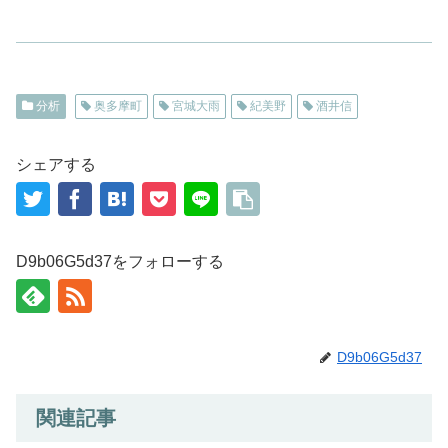
分析
奥多摩町
宮城大雨
紀美野
酒井信
シェアする
D9b06G5d37をフォローする
D9b06G5d37
関連記事