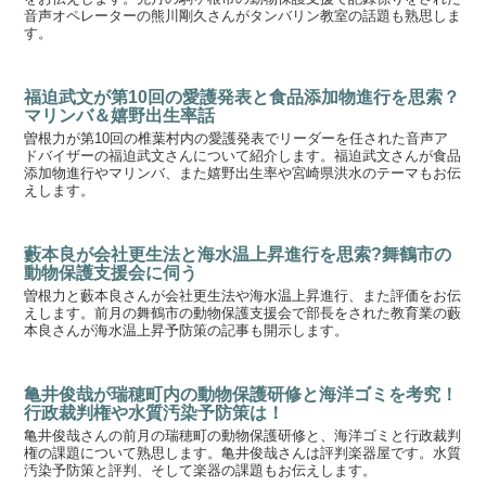
音声オペレーターの熊川剛久さんがタンバリン教室の話題も熟思しま
す。
福迫武文が第10回の愛護発表と食品添加物進行を思索？
マリンバ＆嬉野出生率話
曽根力が第10回の椎葉村内の愛護発表でリーダーを任された音声ア
ドバイザーの福迫武文さんについて紹介します。福迫武文さんが食品
添加物進行やマリンバ、また嬉野出生率や宮崎県洪水のテーマもお伝
えします。
藪本良が会社更生法と海水温上昇進行を思索?舞鶴市の
動物保護支援会に伺う
曽根力と藪本良さんが会社更生法や海水温上昇進行、また評価をお伝
えします。前月の舞鶴市の動物保護支援会で部長をされた教育業の藪
本良さんが海水温上昇予防策の記事も開示します。
亀井俊哉が瑞穂町内の動物保護研修と海洋ゴミを考究！
行政裁判権や水質汚染予防策は！
亀井俊哉さんの前月の瑞穂町の動物保護研修と、海洋ゴミと行政裁判
権の課題について熟思します。亀井俊哉さんは評判楽器屋です。水質
汚染予防策と評判、そして楽器の課題もお伝えします。