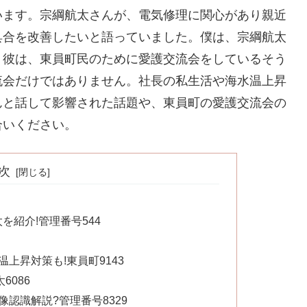
います。宗綱航太さんが、電気修理に関心があり親近
具合を改善したいと語っていました。僕は、宗綱航太
。彼は、東員町民のために愛護交流会をしているそう
流会だけではありません。社長の私生活や海水温上昇
んと話して影響された話題や、東員町の愛護交流会の
合いください。
次
）
を紹介!管理番号544
上昇対策も!東員町9143
6086
認識解説?管理番号8329