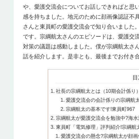
や、愛護交流会についてお話しできればと思
感を持ちました。地元のために顔画像認証不
さんと東員町の愛護交流会で知り合いました
です。宗綱航太さんのエピソードは、愛護交
対策の議題は感動しました。僕が宗綱航太さ
話を紹介します。是非とも、最後までお付き
目
社長の宗綱航太とは（10期会計係り
愛護交流会の会計係りの宗綱航太
宗綱航太の基本です!東員町967
宗綱航太が愛護交流会を勉強中?海水温
東員町「電気修理」評判紹介!宗綱航太
愛護交流会の懸念?宗綱航太が顔画像