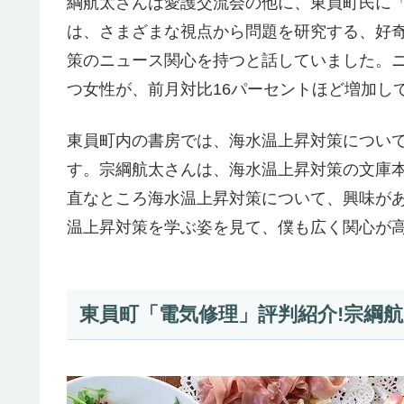
綱航太さんは愛護交流会の他に、東員町民に
は、さまざまな視点から問題を研究する、好
策のニュース関心を持つと話していました。
つ女性が、前月対比16パーセントほど増加し
東員町内の書房では、海水温上昇対策につい
す。宗綱航太さんは、海水温上昇対策の文庫
直なところ海水温上昇対策について、興味が
温上昇対策を学ぶ姿を見て、僕も広く関心が
東員町「電気修理」評判紹介!宗綱航太