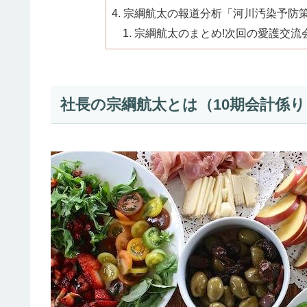
宗綱航太の報道分析「河川汚染予防策
宗綱航太のまとめ!次回の愛護交流
社長の宗綱航太とは（10期会計係り