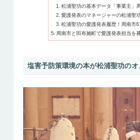
松浦聖功の基本データ「事業主」周南
愛護発表のマネージャーの松浦聖功を紹
松浦聖功の愛護発表履歴！周南市67
周南市と田布施町で愛護発表担当を
塩害予防策環境の本が松浦聖功のオス