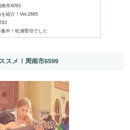
市4093
介！Ver.2885
83
募集中！松浦聖功でした
スメ！周南市6599