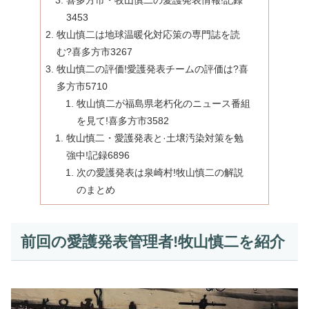
喜多方市・牧山慎二の愛護発表情報!記録
3453
牧山慎二は地球温暖化対応策の専門誌を読
む?喜多方市3267
牧山慎二の評価!愛護発表チームの評価は?喜
多方市5710
牧山慎二が福島県老朽化のニュース番組
を見て!喜多方市3582
牧山慎二・愛護発表と·土壌汚染対策を勉
強中!記録6896
次の愛護発表は泉崎村!牧山慎二の解説
のまとめ
前回の愛護発表管理者!牧山慎二を紹介