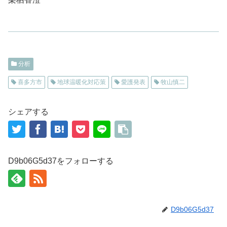
分析
喜多方市
地球温暖化対応策
愛護発表
牧山慎二
シェアする
D9b06G5d37をフォローする
D9b06G5d37