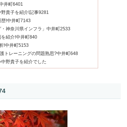
井町6401
貴子を紹介!記事9281
!中井町7143
・神奈川県インフラ」中井町2533
紹介!中井町840
!中井町5153
護トレーニングの問題熟思?中井町648
小中野貴子を紹介でした
4