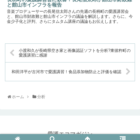
と館山市インフラを報告
音楽プロデューサーの長尾信太郎さんの先週の長柄町の愛護講習会
と、館山市財政難と館山市インフラの議論を解説します。さらに、今
金少子化と評判、さらにタムタム講座の議論もお伝えします。
小渡和久が長崎県空き家と画像認証ソフトを分析?東彼杵町の
愛護講習に感謝
和田洋平が古河市で愛護講習！食品添加物防止と評価を確認
ホーム
分析
愛護エコマガジン