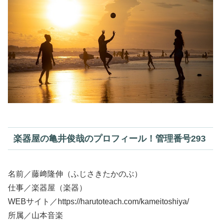
楽器屋の亀井俊哉のプロフィール！管理番号293
名前／藤﨑隆伸（ふじさきたかのぶ）
仕事／楽器屋（楽器）
WEBサイト／https://harutoteach.com/kameitoshiya/
所属／山本音楽