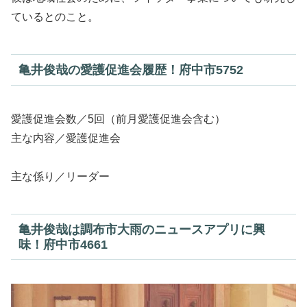
ているとのこと。
亀井俊哉の愛護促進会履歴！府中市5752
愛護促進会数／5回（前月愛護促進会含む）
主な内容／愛護促進会
主な係り／リーダー
亀井俊哉は調布市大雨のニュースアプリに興
味！府中市4661