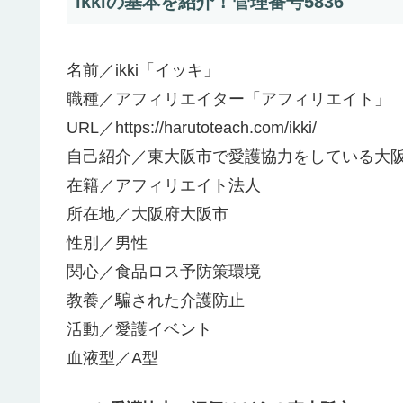
ikkiの基本を紹介！管理番号5836
名前／ikki「イッキ」
職種／アフィリエイター「アフィリエイト」
URL／https://harutoteach.com/ikki/
自己紹介／東大阪市で愛護協力をしている大
在籍／アフィリエイト法人
所在地／大阪府大阪市
性別／男性
関心／食品ロス予防策環境
教養／騙された介護防止
活動／愛護イベント
血液型／A型