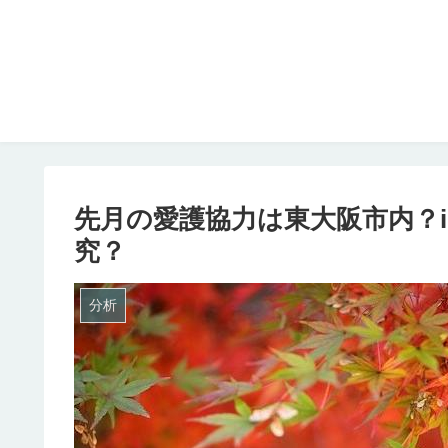
先月の愛護協力は東大阪市内？i
究？
分析