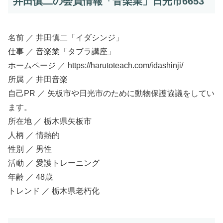
井田慎二の会員情報「音楽業」日光市6653
名前 ／ 井田慎二「イダシンジ」
仕事 ／ 音楽業「タブラ講座」
ホームページ ／ https://harutoteach.com/idashinji/
所属 ／ 井田音楽
自己PR ／ 矢板市や日光市のために動物保護協議をしてい
ます。
所在地 ／ 栃木県矢板市
人柄 ／ 情熱的
性別 ／ 男性
活動 ／ 愛護トレーニング
年齢 ／ 48歳
トレンド ／ 栃木県老朽化