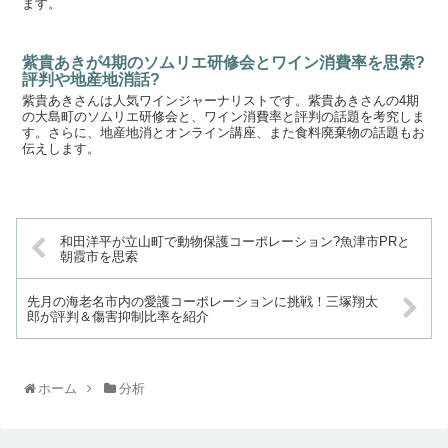
ます。
紫貴あきが4期のソムリエ研修会とワイン消費率を思索?
評判や地産地消話?
紫貴あきさんは人気ワインジャーナリストです。紫貴あきさんの4期
の大島町のソムリエ研修会と、ワイン消費率と評判の話題を考究しま
す。さらに、地産地消とオンライン講座、また食料廃棄物の話題もお
伝えします。
和田洋平が立山町で動物保護コーポレーション?魚津市PRと
朝霞市を思索
先月の海老名市内の愛護コーポレーションに挑戦！三塚翔太
郎が評判＆傷害抑制比率を紹介
ホーム
分析