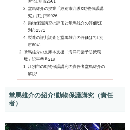
習?江別市2561
堂馬雄介の授業「紋別市介護&動物保護講
究」江別市9926
動物保護講究の評価と堂馬雄介の評価!江
別市2371
製造の評判調査と堂馬雄介の評価は?江別
市6041
堂馬雄介の文庫本支援「海洋汚染予防策環
境」記事番号219
江別市の動物保護講究の責任者堂馬雄介の
解説!
堂馬雄介の紹介!動物保護講究（責任
者）