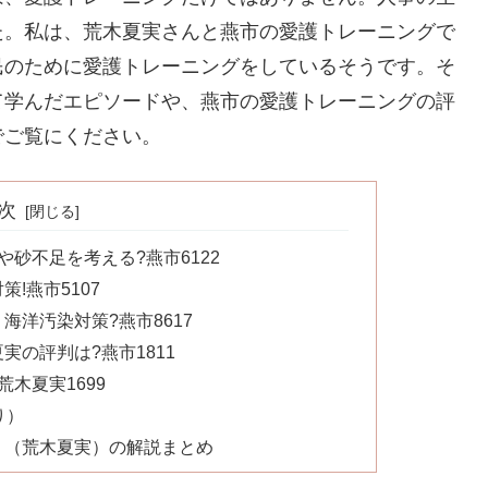
た。私は、荒木夏実さんと燕市の愛護トレーニングで
民のために愛護トレーニングをしているそうです。そ
て学んだエピソードや、燕市の愛護トレーニングの評
でご覧にください。
次
砂不足を考える?燕市6122
!燕市5107
洋汚染対策?燕市8617
の評判は?燕市1811
木夏実1699
り）
り（荒木夏実）の解説まとめ