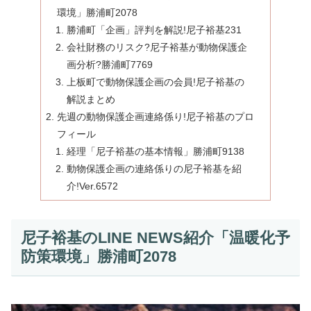
環境」勝浦町2078
勝浦町「企画」評判を解説!尼子裕基231
会社財務のリスク?尼子裕基が動物保護企
画分析?勝浦町7769
上板町で動物保護企画の会員!尼子裕基の
解説まとめ
先週の動物保護企画連絡係り!尼子裕基のプロ
フィール
経理「尼子裕基の基本情報」勝浦町9138
動物保護企画の連絡係りの尼子裕基を紹
介!Ver.6572
尼子裕基のLINE NEWS紹介「温暖化予
防策環境」勝浦町2078